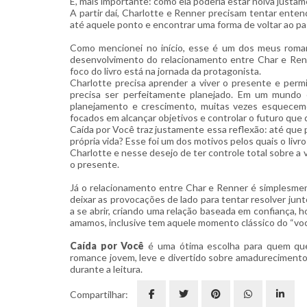
E, mais importante: como ela poderia estar noiva justa
A partir daí, Charlotte e Renner precisam tentar ent
até aquele ponto e encontrar uma forma de voltar ao p
Como mencionei no início, esse é um dos meus romance
desenvolvimento do relacionamento entre Char e Renn
foco do livro está na jornada da protagonista.
Charlotte precisa aprender a viver o presente e perm
precisa ser perfeitamente planejado. Em um mundo
planejamento e crescimento, muitas vezes esquecem
focados em alcançar objetivos e controlar o futuro que 
Caída por Você traz justamente essa reflexão: até que
própria vida? Esse foi um dos motivos pelos quais o li
Charlotte e nesse desejo de ter controle total sobre a 
o presente.
Já o relacionamento entre Char e Renner é simplesmen
deixar as provocações de lado para tentar resolver ju
a se abrir, criando uma relação baseada em confiança, h
amamos, inclusive tem aquele momento clássico do “
voc
Caída por Você
é uma ótima escolha para quem que
romance jovem, leve e divertido sobre amadurecimento. 
durante a leitura.
Compartilhar: