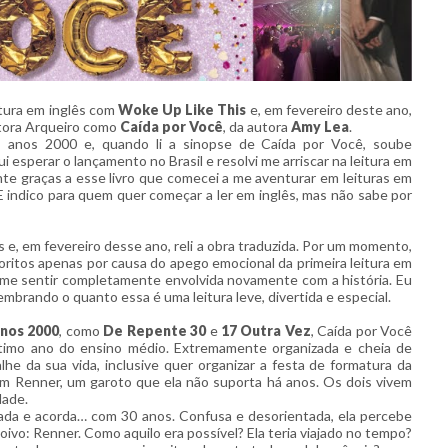
itura em inglês com
Woke Up Like This
e, em fevereiro deste ano,
ditora Arqueiro como
Caída por Você
, da autora
Amy Lea
.
s anos 2000 e, quando li a sinopse de Caída por Você, soube
 esperar o lançamento no Brasil e resolvi me arriscar na leitura em
nte graças a esse livro que comecei a me aventurar em leituras em
E indico para quem quer começar a ler em inglês, mas não sabe por
e, em fevereiro desse ano, reli a obra traduzida. Por um momento,
oritos apenas por causa do apego emocional da primeira leitura em
u me sentir completamente envolvida novamente com a história. Eu
brando o quanto essa é uma leitura leve, divertida e especial.
anos 2000
, como
De Repente 30
e
17 Outra Vez
, Caída por Você
timo ano do ensino médio. Extremamente organizada e cheia de
lhe da sua vida, inclusive quer organizar a festa de formatura da
 com Renner, um garoto que ela não suporta há anos. Os dois vivem
dade.
cada e acorda… com
30 anos
. Confusa e desorientada, ela percebe
vo: Renner. Como aquilo era possível? Ela teria viajado no tempo?