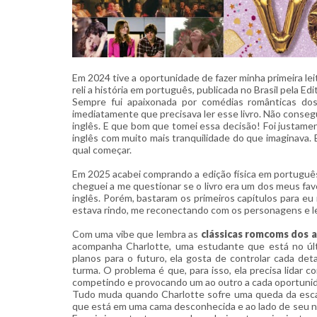
Em 2024 tive a oportunidade de fazer minha primeira le
reli a história em português, publicada no Brasil pela E
Sempre fui apaixonada por comédias românticas do
imediatamente que precisava ler esse livro. Não consegui
inglês. E que bom que tomei essa decisão! Foi justame
inglês com muito mais tranquilidade do que imaginava. 
qual começar.
Em 2025 acabei comprando a edição física em português 
cheguei a me questionar se o livro era um dos meus fav
inglês. Porém, bastaram os primeiros capítulos para e
estava rindo, me reconectando com os personagens e lem
Com uma vibe que lembra as
clássicas romcoms dos 
acompanha Charlotte, uma estudante que está no úl
planos para o futuro, ela gosta de controlar cada deta
turma. O problema é que, para isso, ela precisa lidar
competindo e provocando um ao outro a cada oportuni
Tudo muda quando Charlotte sofre uma queda da es
que está em uma cama desconhecida e ao lado de seu noi