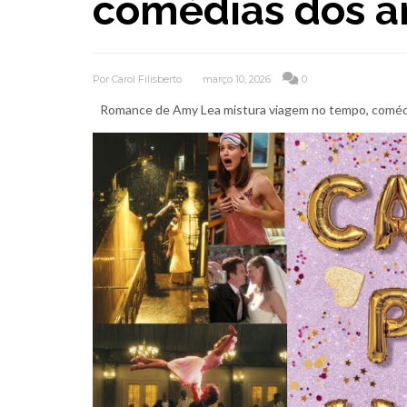
comédias dos a
Por
Carol Filisberto
março 10, 2026
0
Romance de Amy Lea mistura viagem no tempo, comédi