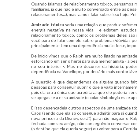
Quando falamos de relacionamento tóxico, pensamos 
familiares, já que não é muito conversado entre as pes
relacionamentos...), mas vamos falar sobre isso hoje. P
Amizade tóxica
seria uma relação que produz sofrimen
energia negativa na nossa vida - e existem estudos
relacionamento tóxico, como: os problemas deles são 
você para de falar com ele sobre problemas/dúvidas pe
principalmente tem uma dependência muito forte, impos
De início vimos que o Ralph era muito ligado na amiza
esforçando em ser o herói para sua melhor amiga - a pe
no seu interior -. M
as no decorrer da história, pod
dependência na Vanellope, por deixá-lo mais confortável
À questão é que dependemos de alguém quando falta
pessoas para conseguir suprir o que é vago internament
pois ela era a única que acreditava que ele poderia ser
se apegasse a essa amizade (o colar simbologia esse ape
E isso desencadeia outros aspectos de uma amizade tóxi
Caos (sendo que ela só consegue admitir para si quando 
nova princesa da Disney, será?) para não magoar o Ra
fechada com seu amigo, não conseguindo conversar com
(o destino que ela queria seguir) ou voltar para a Corrid