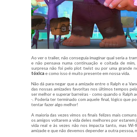
Ao ver o trailer, não conseguia imaginar qual seria a t
e não pensava numa continuação e coitada de mim,
surpresa não foi pelo plot twist ou por uma grande 
tóxica
e como isso é muito presente em nossa vida.
Não dá para negar que a amizade entre o Ralph e a Va
das nossas amizades favoritas nos últimos tempos pel
ser melhor e superar barreiras - como quando o Ralph ace
-. Poderia ter terminado com aquele final, lógico que p
tentar fazer algo melhor!
A maioria das vezes vimos os finais felizes mais comun
os amigos voltarem a vida deles melhores por estarem j
vida real e às vezes não nos impacta tanto, mas Wi-
amizade e que não devemos depender a outra pessoa, nã