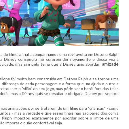
rama do filme, afinal, acompanhamos uma reviravolta em Detona Ralph
 a Disney conseguiu me surpreender novamente e dessa vez a
novidade, mas sim pelo tema que a Disney quis abordar:
amizade
nellope foi muito bem construída em Detona Ralph e se tornou uma
a diferença de cada personagem e a forma que um ajuda o outro a
itou ser o "vilão" do seu jogo, mas pôde ser o herói fora das telas
oderia, mas a Disney quis se desafiar e obrigada Disney por sempre
s nas animações por se tratarem de um filme para "crianças" - como
untos -, mas a verdade é que esses finais não são parecidos com a
fi Ralph impactou exatamente por abordar sobre o limite de uma
o importa o quão confortável seja.