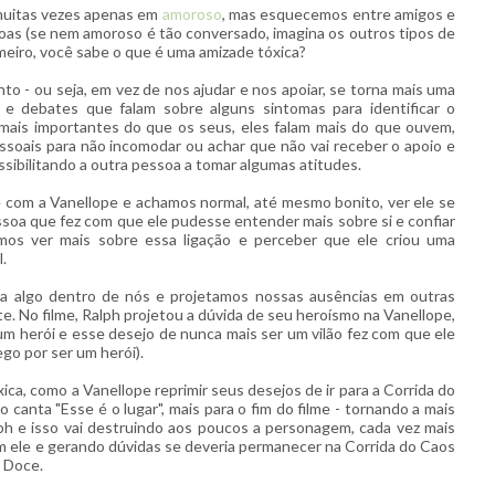
muitas vezes apenas em
amoroso
, mas esquecemos entre amigos e
soas (se nem amoroso é tão conversado, imagina os outros tipos de
rimeiro, você sabe o que é uma amizade tóxica?
to - ou seja, em vez de nos ajudar e nos apoiar, se torna mais uma
 e debates que falam sobre alguns sintomas para identificar o
mais importantes do que os seus, eles falam mais do que ouvem,
ssoais para não incomodar ou achar que não vai receber o apoio e
sibilitando a outra pessoa a tomar algumas atitudes.
de com a Vanellope e achamos normal, até mesmo bonito, ver ele se
ssoa que fez com que ele pudesse entender mais sobre si e confiar
emos ver mais sobre essa ligação e perceber que ele criou uma
.
 algo dentro de nós e projetamos nossas ausências em outras
e. No filme, Ralph projetou a dúvida de seu heroísmo na Vanellope,
 um herói e esse desejo de nunca mais ser um vilão fez com que ele
go por ser um herói).
ca, como a Vanellope reprimir seus desejos de ir para a Corrida do
canta "Esse é o lugar", mais para o fim do filme - tornando a mais
lph e isso vai destruindo aos poucos a personagem, cada vez mais
 ele e gerando dúvidas se deveria permanecer na Corrida do Caos
a Doce.